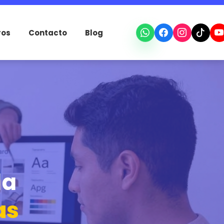
ros
Contacto
Blog
da
as