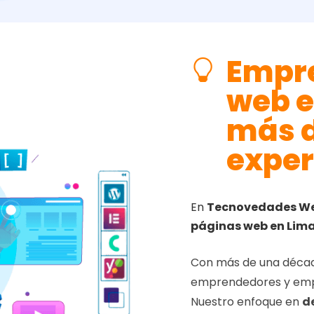
Empre
web e
más d
exper
En
Tecnovedades W
páginas web en Lima 
Con más de una décad
emprendedores y empre
Nuestro enfoque en
d